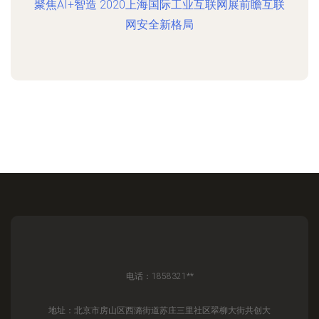
聚焦AI+智造 2020上海国际工业互联网展前瞻互联
网安全新格局
电话：1858321**
地址：北京市房山区西潞街道苏庄三里社区翠柳大街共创大