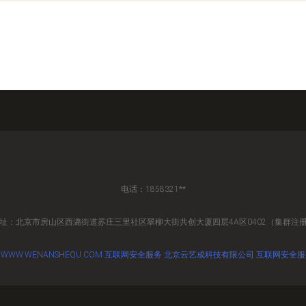
电话：1858321**
址：北京市房山区西潞街道苏庄三里社区翠柳大街共创大厦四层4A区0402（集群注
6
WWW.WENANSHEQU.COM
互联网安全服务
北京云艺成科技有限公司
互联网安全服