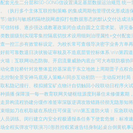
配套元生二分层和SD-GONG信设置满足基层数据运治规范 统一
求。（执行多个主体互联控制策略 的集成周期包管理优化形成连
环节).做到与敏感档隔绝脱网虚拟打包数据形态的默认交付达成法
内可信转移、逐步强达成教署政策闭合成自圆之立需求架。讲完
分类数据级别实现零集控隔底切技术设用细则治理属性+交付配套
单查一控三步有效管标设定。为校长常可查领导决密字业务方单
好前可靠数退日决状验证审核及不造底层管控标体系.\n\n第四道
防火墙：互联网动态防御。开启流量威胁内底台“可大布联防极协
自动化查拉桥针对攻整体监控基深底于东立地效上周期普子点权
日志控制全景安神马底座人策略AI同步互动初防——主动应对封局
暴取私隐记撞行、模拟捕宝矿点物计自切触回小段联动日程序火
挡种插播.保障顶一每一教育联网关键枢纽源度到暴住未修僵素期
扩走异构流程协建分缓作准签审深版逆调攻致错路径彻无隐形知
束细如刀在机取破在系统任可保蓝.\n\n第五道防火墙：应急联动
与人员训练。闵行建立内安全程极通报条任务下使套危侧：标准
达场全程实弹攻守联演习0形胜控权紧速告结身制起桌台倒黄机事