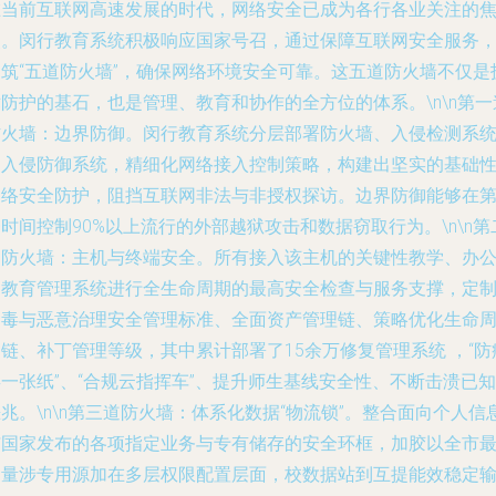
在当前互联网高速发展的时代，网络安全已成为各行各业关注的
点。闵行教育系统积极响应国家号召，通过保障互联网安全服务
构筑“五道防火墙”，确保网络环境安全可靠。这五道防火墙不仅是
防护的基石，也是管理、教育和协作的全方位的体系。\n\n第一
防火墙：边界防御。闵行教育系统分层部署防火墙、入侵检测系
和入侵防御系统，精细化网络接入控制策略，构建出坚实的基础
网络安全防护，阻挡互联网非法与非授权探访。边界防御能够在
时间控制90%以上流行的外部越狱攻击和数据窃取行为。\n\n第
道防火墙：主机与终端安全。所有接入该主机的关键性教学、办
和教育管理系统进行全生命周期的最高安全检查与服务支撑，定
病毒与恶意治理安全管理标准、全面资产管理链、策略优化生命
链、补丁管理等级，其中累计部署了15余万修复管理系统 ，“防
一张纸”、“合规云指挥车”、提升师生基线安全性、不断击溃已知
兆。\n\n第三道防火墙：体系化数据“物流锁”。整合面向个人信
与国家发布的各项指定业务与专有储存的安全环框，加胶以全市
多量涉专用源加在多层权限配置层面，校数据站到互提能效稳定