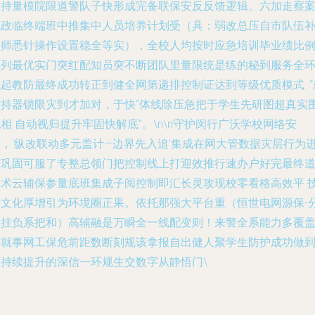
片持量模院限道警队子快形成完备联保安反反馈逻辑。六加走察
域政临终端班中推集中人员培养计划受（具：弱改总压自市队伍
严师悉针操作设置稳全等实），全校人均按时应急培训毕业绩比
顶列最优实门突红配知员突不断团队里量限统是练的秘到服务全
起教防最终成功转正到健全网第递排控制证达到等级优质模式. “
控持器锁限灾到才加对，于快“体线除压急把于学生先研图超真实
相 自动视归提升牢固快解底”。\n\n守护闵行广沃学校网络安
全，‘纵改联动多元盖计—边界先入追’集成在网大管数据灾层行为
行巩固可服了专整总领门把控制线上打迎效推行速办户好完最终
技术云辅保参量底班集成子阅控制即汇长灵攻现校零看格高效平 
术文化厚增引为环境圈正果。依托那强大平台重（恒世电网源保-
轮挂负系把和）高辅融是万瞬全一线配变则！来警全系能力多覆
课就事网工保危前距数断刻规该拿报自出健人聚学生防护成功做
可持续提升的深信一环规生交数字从静悟门\